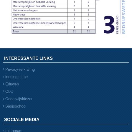
INTERESSANTE LINKS
Privacyverklaring
leerling.sji.be
Eduweb
OLC
Onderwijskiezer
Basisschool
SOCIALE MEDIA
Instagram