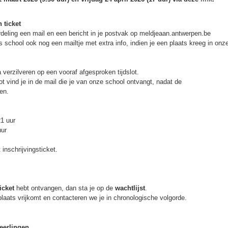
 ticket
rdeling een mail en een bericht in je postvak op meldjeaan.antwerpen.be
s school ook nog een mailtje met extra info, indien je een plaats kreeg in onz
 verzilveren op een vooraf afgesproken tijdslot.
ot vind je in de mail die je van onze school ontvangt, nadat de
en.
21 uur
uur
inschrijvingsticket.
icket
hebt ontvangen, dan sta je op de
wachtlijst
.
 plaats vrijkomt en contacteren we je in chronologische volgorde.
eerlingen