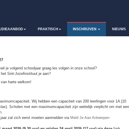
UDIEAANBOD
PRAKTISCH
INSCHRIJVEN
NIEUWS
27
 wil je volgend schooljaar graag les volgen in onze school?
het Sint-Jozefinstituut je aan?
e van harte welkom!
ximumcapaciteit. Wij hebben een capaciteit van 200 leerlingen voor 1A (10
 klas). Scholen met een maximumcapaciteit zijn wettelijk verplicht om met een
n.
e jaar zal zich eerst moeten aanmelden via
Meld Je Aan Antwerpen
maart 2026 (9.30 uur) en vrijdag 24 april 2026 (17 uur) via deze
link
.