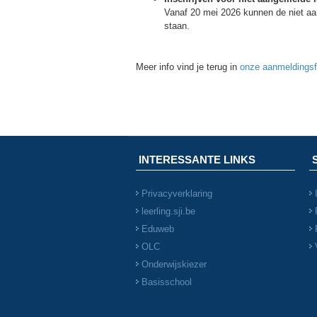
Vanaf 20 mei 2026 kunnen de niet aan
staan.
Meer info vind je terug in
onze aanmeldingsfo
INTERESSANTE LINKS
Privacyverklaring
leerling.sji.be
Eduweb
OLC
Onderwijskiezer
Basisschool