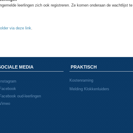
gemelde leerlingen zich ook registreren. Ze komen onderaan de wachtlijst te
lder via deze link
.
SOCIALE MEDIA
PRAKTISCH
Kostenraming
Instagram
Facebook
Melding Klokkenluiders
Facebook oud-leerlingen
Vimeo