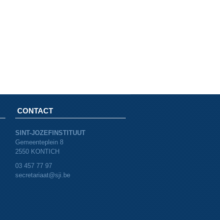
CONTACT
SINT-JOZEFINSTITUUT
Gemeenteplein 8
2550 KONTICH
03 457 77 97
secretariaat@sji.be