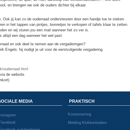
ool, en brengen we ook de ouders dichter bij elkaar.
 Ook jij kan zo de ouderraad ondersteunen door een handje toe te steken.
eren in het tappen van pintjes, bonnetjes te verkopen of tafels klaar te zetten.
den en wij sturen jou een mail wanneer het zo ver is.
s altijd een dag wanneer het wel past.
derraad en ook deel te nemen aan de vergaderingen?
k Engels: hij nodigt je uit voor de eerstvolgende vergadering.
ak/ouderraad.html
via de website.
nkort)
SOCIALE MEDIA
PRAKTISCH
Kostenraming
Instagram
Facebook
Melding Klokkenluiders
Facebook oud-leerlingen