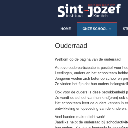
HOME
ONZE SCHOOL
ST
Ouderraad
Welkom op de pagina van de ouderraad!
Actieve ouderparticipatie is positief voor 
Leerlingen, ouders en het schoolteam hebben
Jongeren voelen zich beter op school en pre
Ze vinden het fijn dat hun ouders belangstel
Ook voor de ouders is deze betrokkenheid po
Zo wordt de school van hun kind(eren) ook e
Het schoolteam leert de ouders kennen in e
ontwikkeling en opvoeding van de kinderen.
Veel handen maken licht werk!
Jaarlijks helpt de ouderraad bij schoolactivit
hun ouders. Zo zijn er boeiende lezingen/g