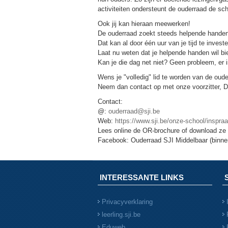
activiteiten ondersteunt de ouderraad de sch
Ook jij kan hieraan meewerken!
De ouderraad zoekt steeds helpende handen.
Dat kan al door één uur van je tijd te invest
Laat nu weten dat je helpende handen wil bie
Kan je die dag net niet? Geen probleem, er i
Wens je "volledig" lid te worden van de ou
Neem dan contact op met onze voorzitter, Dir
Contact:
@:
ouderraad@sji.be
Web:
https://www.sji.be/onze-school/inspra
Lees online de OR-brochure of download ze 
Facebook: Ouderraad SJI Middelbaar (binne
INTERESSANTE LINKS
Privacyverklaring
leerling.sji.be
Eduweb