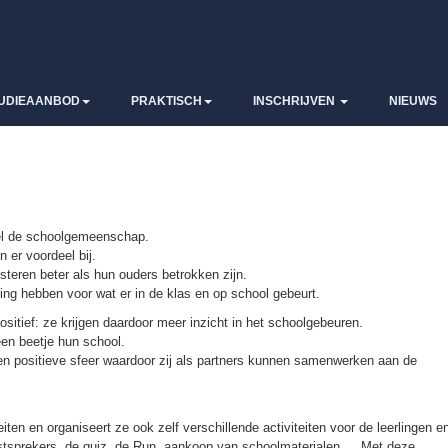
UDIEAANBOD
PRAKTISCH
INSCHRIJVEN
NIEUWS
heel de schoolgemeenschap.
 er voordeel bij.
steren beter als hun ouders betrokken zijn.
ling hebben voor wat er in de klas en op school gebeurt.
sitief: ze krijgen daardoor meer inzicht in het schoolgebeuren.
en beetje hun school.
en positieve sfeer waardoor zij als partners kunnen samenwerken aan de
eiten en organiseert ze ook zelf verschillende activiteiten voor de leerlingen e
astsprekers, de quiz, de Run, aankoop van schoolmaterialen,… Met deze