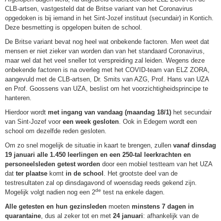
CLB-artsen, vastgesteld dat de Britse variant van het Coronavirus
opgedoken is bij iemand in het Sint-Jozef instituut (secundair) in Kontich.
Deze besmetting is opgelopen buiten de school.
De Britse variant bevat nog heel wat onbekende factoren. Men weet dat
mensen er niet zieker van worden dan van het standaard Coronavirus,
maar wel dat het veel sneller tot verspreiding zal leiden. Wegens deze
onbekende factoren is na overleg met het COVID-team van ELZ ZORA,
aangevuld met de CLB-artsen, Dr. Smits van AZG, Prof. Hans van UZA
en Prof. Goossens van UZA, beslist om het voorzichtigheidsprincipe te
hanteren.
Hierdoor wordt
met ingang van vandaag (maandag 18/1)
het secundair
van Sint-Jozef voor
een week gesloten
. Ook in Edegem wordt een
school om dezelfde reden gesloten.
Om zo snel mogelijk de situatie in kaart te brengen, zullen
vanaf dinsdag
19 januari alle 1.450 leerlingen en een 250-tal leerkrachten en
personeelsleden getest worden
door een mobiel testteam van het UZA
dat
ter plaatse
komt
in de school
. Het grootste deel van de
testresultaten zal op dinsdagavond of woensdag reeds gekend zijn.
de
Mogelijk volgt nadien nog een 2
test na enkele dagen.
Alle getesten en hun gezinsleden
moeten
minstens 7 dagen in
quarantaine
, dus al zeker tot en met
24 januari
: afhankelijk van de