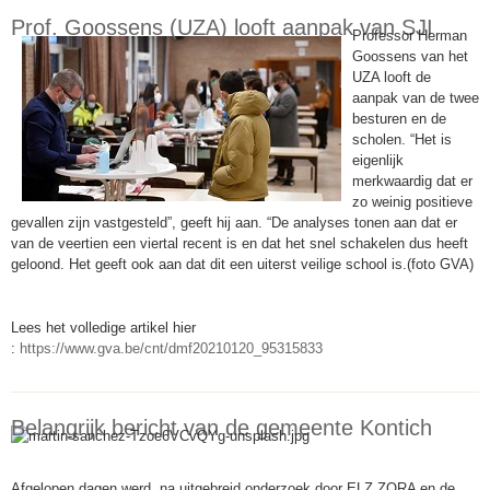
Prof. Goossens (UZA) looft aanpak van SJI
Professor Herman
Goossens van het
UZA looft de
aanpak van de twee
besturen en de
scholen. “Het is
eigenlijk
merkwaardig dat er
zo weinig positieve
gevallen zijn vastgesteld”, geeft hij aan. “De analyses tonen aan dat er
van de veertien een viertal recent is en dat het snel schakelen dus heeft
geloond. Het geeft ook aan dat dit een uiterst veilige school is.(foto GVA)
Lees het volledige artikel hier
:
https://www.gva.be/cnt/dmf20210120_95315833
Belangrijk bericht van de gemeente Kontich
Afgelopen dagen werd, na uitgebreid onderzoek door ELZ ZORA en de