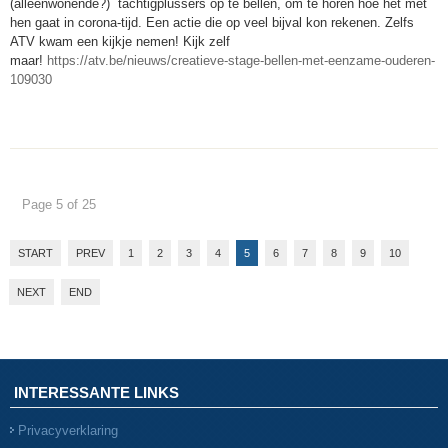
(alleenwonende?) tachtigplussers op te bellen, om te horen hoe het met
hen gaat in corona-tijd. Een actie die op veel bijval kon rekenen. Zelfs
ATV kwam een kijkje nemen! Kijk zelf
maar!
https://atv.be/nieuws/creatieve-stage-bellen-met-eenzame-ouderen-
109030
Page 5 of 25
START
PREV
1
2
3
4
5
6
7
8
9
10
NEXT
END
INTERESSANTE LINKS
Privacyverklaring