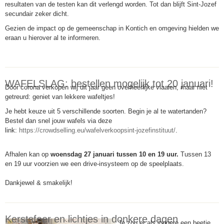
resultaten van de testen kan dit verlengd worden. Tot dan blijft Sint-Jozef
secundair zeker dicht.
Gezien de impact op de gemeenschap in Kontich en omgeving hielden we
eraan u hierover al te informeren.
WAFELSLAG: bestellen mogelijk tot 20 januari!
Door corona verkopen wij dit jaar geen overheerlijke vlaaien, maar niet
getreurd: geniet van lekkere wafeltjes!
Je hebt keuze uit 5 verschillende soorten. Begin je al te watertanden?
Bestel dan s
nel jouw
wafels via deze
link:
https://crowdselling.eu/wafelverkoopsint-jozefinstituut/
.
Afhalen kan op
woensdag 27 januari tussen 10 en 19 uur.
Tussen 13
en 19 uur voorzien we een drive-insysteem op de speelplaats.
Dankjewel & smakelijk!
Kerstsfeer en lichtjes in donkere dagen
Je zou er als jongere een beetje