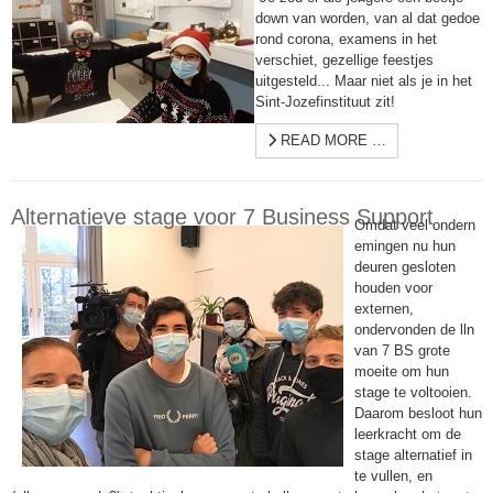
down van worden, van al dat gedoe
rond corona, examens in het
verschiet, gezellige feestjes
uitgesteld... Maar niet als je in het
Sint-Jozefinstituut zit!
READ MORE …
Alternatieve stage voor 7 Business Support
Omdat veel ondern
emingen nu hun
deuren gesloten
houden voor
externen,
ondervonden de lln
van 7 BS grote
moeite om hun
stage te voltooien.
Daarom besloot hun
leerkracht om de
stage alternatief in
te vullen, en