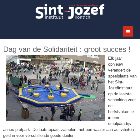
Dag van de Solidariteit : groot succes !
Elk jaar
opnieuw
verandert de
speelplaats van
het Sint-
Jozefinstituut
op de laatste
schooldag voor
de
herfstvakantie
in een
smulparadijs
annex pretpark. De laatstejaars zamelen met een waaier aan activiteiten
geld in voor verschillende goede doelen.