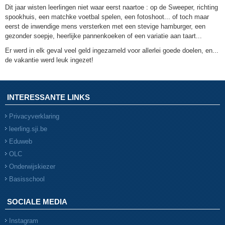
Dit jaar wisten leerlingen niet waar eerst naartoe : op de Sweeper, richting
spookhuis, een matchke voetbal spelen, een fotoshoot... of toch maar
eerst de inwendige mens versterken met een stevige hamburger, een
gezonder soepje, heerlijke pannenkoeken of een variatie aan taart...
Er werd in elk geval veel geld ingezameld voor allerlei goede doelen, en...
de vakantie werd leuk ingezet!
INTERESSANTE LINKS
Privacyverklaring
leerling.sji.be
Eduweb
OLC
Onderwijskiezer
Basisschool
SOCIALE MEDIA
Instagram