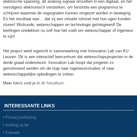
elektrische spanning, dit analoog signaal omzetten in een digitaal, en het
vervolgens elektronisch versterken, om tenslotte een programma te
schrijven waarmee de oogsignalen kunnen omgezet worden in beweging.
En het resultaat was… dat zij een virtuele rolstoel met hun ogen konden
sturen! Wiskunde, wetenschappen en technologie geïntegreerd! De
leerlingen ontdekken nu zelf hoe het voelt om wetenschapper of ingenieur
te zijn!
Het project werd ingericht in samenwerking met Innovation Lab van KU
Leuven. Dit is een interactief leercentrum dat wetenschapsprojecten in de
derde graad ondersteunt. Innovation Lab hoopt dat jongeren zo
gemotiveerd worden om de stap naar ingenieursstudies of naar
wetenschappelijke opleidingen te zetten.
Meer foto's vind je in
dit fotoalbum
.
INTERESSANTE LINKS
Privacyverklaring
leerling.sji.be
Eduweb