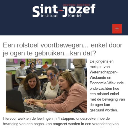
Een rolstoel voortbewegen... enkel door
je ogen te gebruiken...kan dat?
De jongens en
meisjes van
Wetenschappen-
Wiskunde en
Economie-Wiskunde
onderzochten hoe
een rolstoel enkel
met de beweging van
de ogen kan
gestuurd worden.
Hiervoor werkten de leerlingen in 4 stappen: onderzoeken hoe de
beweging van een oogbol kan omgezet worden in een verandering van