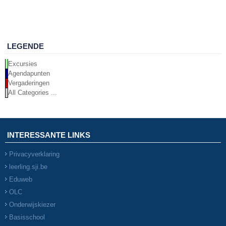
LEGENDE
Excursies
Agendapunten
Vergaderingen
All Categories ...
INTERESSANTE LINKS
Privacyverklaring
leerling.sji.be
Eduweb
OLC
Onderwijskiezer
Basisschool