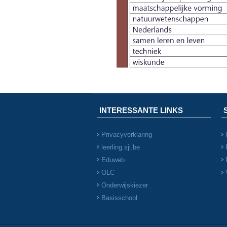
INTERESSANTE LINKS
Privacyverklaring
leerling.sji.be
Eduweb
OLC
Onderwijskiezer
Basisschool