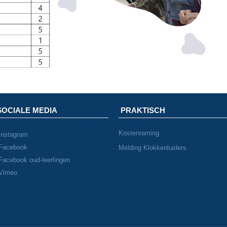
SOCIALE MEDIA
PRAKTISCH
Kostenraming
Instagram
Facebook
Melding Klokkenluiders
Facebook oud-leerlingen
Vimeo