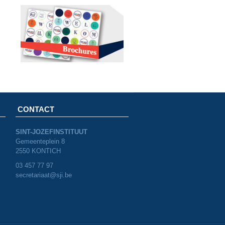
CONTACT
SINT-JOZEFINSTITUUT
Gemeenteplein 8
2550 KONTICH
03 457 77 97
secretariaat@sji.be